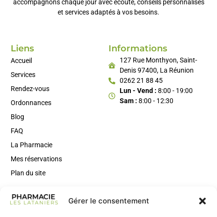
accompagnons chaque jour avec écoute, conseils personnalisés
et services adaptés à vos besoins.
Liens
Informations
127 Rue Monthyon, Saint-
Accueil
Denis 97400, La Réunion
Services
0262 21 88 45
Rendez-vous
Lun - Vend :
8:00 - 19:00
Sam :
8:00 - 12:30
Ordonnances
Blog
FAQ
La Pharmacie
Mes réservations
Plan du site
Gérer le consentement
Rejoignez Notre Newsletter
Inscrivez-vous à notre newsletter pour recevoir des conseils