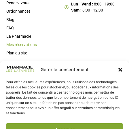
Rendez-vous
Lun - Vend :
8:00 - 19:00
Sam :
8:00 - 12:30
Ordonnances
Blog
FAQ
La Pharmacie
Mes réservations
Plan du site
Gérer le consentement
Rejoignez Notre Newsletter
Inscrivez-vous à notre newsletter pour recevoir des conseils
Pour offrir les meilleures expériences, nous utilisons des technologies
santé, des actus utiles et nos nouveautés en avant-première.
telles que les cookies pour stocker et/ou accéder aux informations des
appareils. Le fait de consentir à ces technologies nous permettra de
traiter des données telles que le comportement de navigation ou les ID
uniques sur ce site. Le fait de ne pas consentir ou de retirer son
consentement peut avoir un effet négatif sur certaines caractéristiques
et fonctions.
S’inscrire