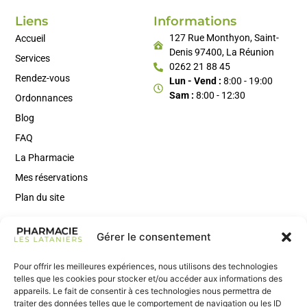
Liens
Informations
127 Rue Monthyon, Saint-
Accueil
Denis 97400, La Réunion
Services
0262 21 88 45
Rendez-vous
Lun - Vend :
8:00 - 19:00
Sam :
8:00 - 12:30
Ordonnances
Blog
FAQ
La Pharmacie
Mes réservations
Plan du site
Gérer le consentement
Rejoignez Notre Newsletter
Inscrivez-vous à notre newsletter pour recevoir des conseils
Pour offrir les meilleures expériences, nous utilisons des technologies
santé, des actus utiles et nos nouveautés en avant-première.
telles que les cookies pour stocker et/ou accéder aux informations des
appareils. Le fait de consentir à ces technologies nous permettra de
traiter des données telles que le comportement de navigation ou les ID