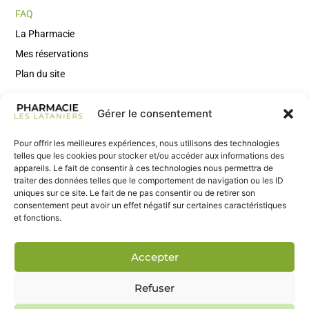
FAQ
La Pharmacie
Mes réservations
Plan du site
Gérer le consentement
Rejoignez Notre Newsletter
Inscrivez-vous à notre newsletter pour recevoir des conseils
Pour offrir les meilleures expériences, nous utilisons des technologies
santé, des actus utiles et nos nouveautés en avant-première.
telles que les cookies pour stocker et/ou accéder aux informations des
appareils. Le fait de consentir à ces technologies nous permettra de
traiter des données telles que le comportement de navigation ou les ID
uniques sur ce site. Le fait de ne pas consentir ou de retirer son
consentement peut avoir un effet négatif sur certaines caractéristiques
et fonctions.
S’inscrire
Accepter
Refuser
© 2025 copyright ⎥
MV Agency
⎥
Politique de confidentialité
⎥
Politique des Cookies
⎥
Mentions Légales
⎥
CGU
⎥
P.Site