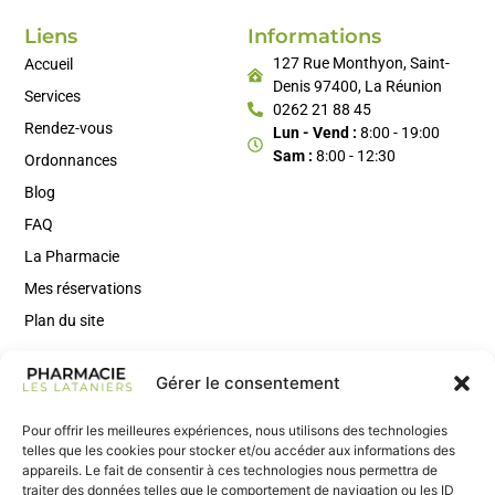
Liens
Informations
127 Rue Monthyon, Saint-
Accueil
Denis 97400, La Réunion
Services
0262 21 88 45
Rendez-vous
Lun - Vend :
8:00 - 19:00
Sam :
8:00 - 12:30
Ordonnances
Blog
FAQ
La Pharmacie
Mes réservations
Plan du site
Gérer le consentement
Rejoignez Notre Newsletter
Inscrivez-vous à notre newsletter pour recevoir des conseils
Pour offrir les meilleures expériences, nous utilisons des technologies
santé, des actus utiles et nos nouveautés en avant-première.
telles que les cookies pour stocker et/ou accéder aux informations des
appareils. Le fait de consentir à ces technologies nous permettra de
traiter des données telles que le comportement de navigation ou les ID